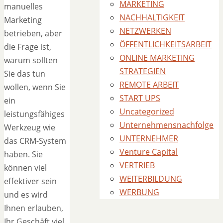
MARKETING
manuelles
NACHHALTIGKEIT
Marketing
NETZWERKEN
betrieben, aber
ÖFFENTLICHKEITSARBEIT
die Frage ist,
ONLINE MARKETING
warum sollten
STRATEGIEN
Sie das tun
REMOTE ARBEIT
wollen, wenn Sie
START UPS
ein
Uncategorized
leistungsfähiges
Unternehmensnachfolge
Werkzeug wie
UNTERNEHMER
das CRM-System
Venture Capital
haben. Sie
VERTRIEB
können viel
WEITERBILDUNG
effektiver sein
WERBUNG
und es wird
Ihnen erlauben,
Ihr Geschäft viel