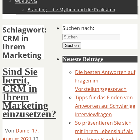
WERBUNG
Branding – die Mythen und die Realitäten
Schlagwort:
Suchen nach:
CRM in
Ihrem
Suchen
Marketing
Neueste Beiträge
Sind Sie
Die besten Antworten auf
bereit,
Fragen im
CRM in
Vorstellungsgespräch
Ihrem
Tipps für das Finden von
Marketing
Antworten auf Schwierige
einzusetzen?
Interviewfragen
So präsentieren Sie sich
Von
Daniel
17.
mit Ihrem Lebenslauf als
August 2021
12.
attraktiver Kandidat