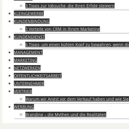
3 Tipps zur Jobsuche, die Ihren Erfolg steigern
KLEINGEWERBE
KUNDENBINDUNG
3 Vorteile von CRM in Ihrem Marketing
KUNDENDIENST
6 Tipps, um einen kühlen Kopf zu bewahren, wenn d
MANAGEMENT
MARKETING
NETZWERKEN
ÖFFENTLICHKEITSARBEIT
UNTERNEHMER
VERTRIEB
Warum wir Angst vor dem Verkauf haben und wie Si
WERBUNG
Branding – die Mythen und die Realitäten