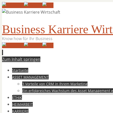
Business Karriere Wirt
Know how für Ihr Business
Zum Inhalt springen
Startseite
ASSET MANAGEMENT
3 Vorteile von CRM in Ihrem Marketing
Ein erfolgreiches Wachstum des Asset Management e
ETHIK
HEIMARBEIT
KARRIERE