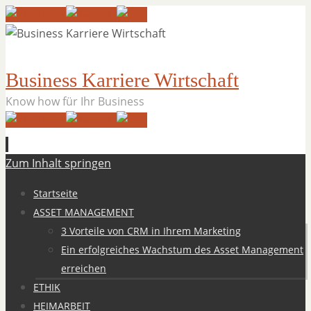
Business Karriere Wirtschaft
Know how für Ihr Business
Zum Inhalt springen
Startseite
ASSET MANAGEMENT
3 Vorteile von CRM in Ihrem Marketing
Ein erfolgreiches Wachstum des Asset Management
erreichen
ETHIK
HEIMARBEIT