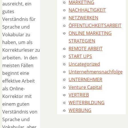
MARKETING
ausreicht, ein
NACHHALTIGKEIT
gutes
NETZWERKEN
Verständnis für
ÖFFENTLICHKEITSARBEIT
Sprache und
ONLINE MARKETING
Vokabular zu
STRATEGIEN
haben, um als
REMOTE ARBEIT
Korrekturleser zu
START UPS
arbeiten. In den
Uncategorized
meisten Fällen
Unternehmensnachfolge
beginnt eine
UNTERNEHMER
effektive Arbeit
Venture Capital
als Online-
VERTRIEB
Korrektor mit
WEITERBILDUNG
einem guten
WERBUNG
Verständnis von
Sprache und
Vokabular, aber