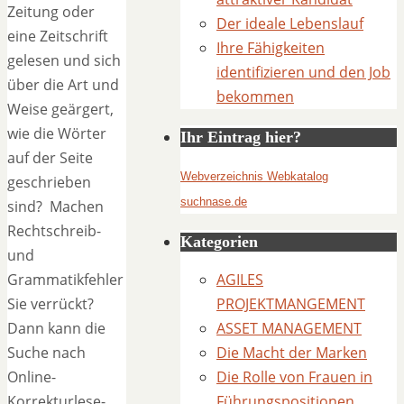
Zeitung oder
Der ideale Lebenslauf
eine Zeitschrift
Ihre Fähigkeiten
gelesen und sich
identifizieren und den Job
über die Art und
bekommen
Weise geärgert,
wie die Wörter
Ihr Eintrag hier?
auf der Seite
Webverzeichnis Webkatalog
geschrieben
suchnase.de
sind? Machen
Rechtschreib-
Kategorien
und
Grammatikfehler
AGILES
Sie verrückt?
PROJEKTMANGEMENT
Dann kann die
ASSET MANAGEMENT
Suche nach
Die Macht der Marken
Online-
Die Rolle von Frauen in
Korrekturlese-
Führungspositionen