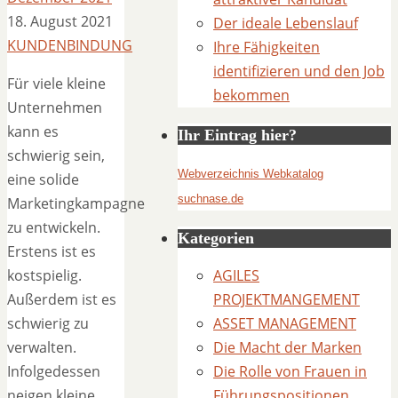
18. August 2021
Der ideale Lebenslauf
KUNDENBINDUNG
Ihre Fähigkeiten
identifizieren und den Job
Für viele kleine
bekommen
Unternehmen
kann es
Ihr Eintrag hier?
schwierig sein,
Webverzeichnis Webkatalog
eine solide
suchnase.de
Marketingkampagne
zu entwickeln.
Kategorien
Erstens ist es
kostspielig.
AGILES
Außerdem ist es
PROJEKTMANGEMENT
schwierig zu
ASSET MANAGEMENT
verwalten.
Die Macht der Marken
Infolgedessen
Die Rolle von Frauen in
neigen kleine
Führungspositionen