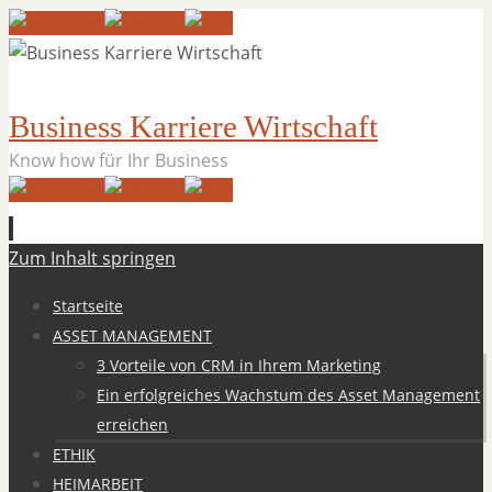
Business Karriere Wirtschaft
Know how für Ihr Business
Zum Inhalt springen
Startseite
ASSET MANAGEMENT
3 Vorteile von CRM in Ihrem Marketing
Ein erfolgreiches Wachstum des Asset Management
erreichen
ETHIK
HEIMARBEIT