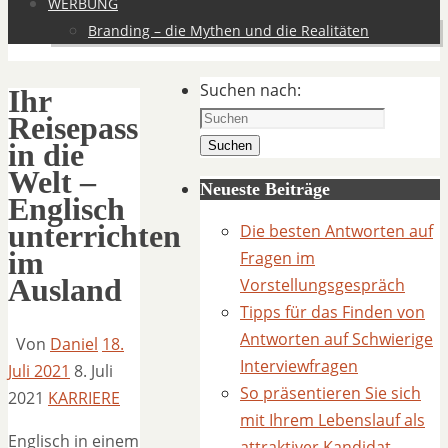
WERBUNG
Branding – die Mythen und die Realitäten
Suchen nach:
Ihr
Reisepass
in die
Suchen
Welt –
Neueste Beiträge
Englisch
unterrichten
Die besten Antworten auf
im
Fragen im
Ausland
Vorstellungsgespräch
Tipps für das Finden von
Antworten auf Schwierige
Von
Daniel
18.
Interviewfragen
Juli 2021
8. Juli
So präsentieren Sie sich
2021
KARRIERE
mit Ihrem Lebenslauf als
Englisch in einem
attraktiver Kandidat