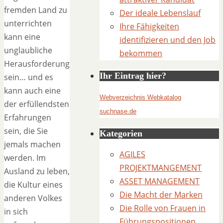
fremden Land zu
Der ideale Lebenslauf
unterrichten
Ihre Fähigkeiten
kann eine
identifizieren und den Job
unglaubliche
bekommen
Herausforderung
Ihr Eintrag hier?
sein… und es
kann auch eine
Webverzeichnis Webkatalog
der erfüllendsten
suchnase.de
Erfahrungen
sein, die Sie
Kategorien
jemals machen
AGILES
werden. Im
PROJEKTMANGEMENT
Ausland zu leben,
ASSET MANAGEMENT
die Kultur eines
Die Macht der Marken
anderen Volkes
Die Rolle von Frauen in
in sich
Führungspositionen