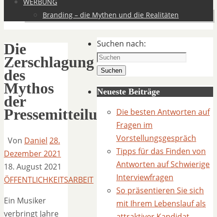
WERBUNG
Branding – die Mythen und die Realitäten
Suchen nach:
Die
Zerschlagung
des
Suchen
Mythos
Neueste Beiträge
der
Pressemitteilung
Die besten Antworten auf
Fragen im
Vorstellungsgespräch
Von
Daniel
28.
Tipps für das Finden von
Dezember 2021
Antworten auf Schwierige
18. August 2021
Interviewfragen
ÖFFENTLICHKEITSARBEIT
So präsentieren Sie sich
Ein Musiker
mit Ihrem Lebenslauf als
verbringt Jahre
attraktiver Kandidat