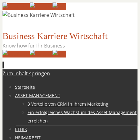
Business Karriere Wirtschaft
Know how für Ihr Business
Zum Inhalt springen
Startseite
ASSET MANAGEMENT
3 Vorteile von CRM in Ihrem Marketing
Ein erfolgreiches Wachstum des Asset Management
erreichen
ETHIK
HEIMARBEIT