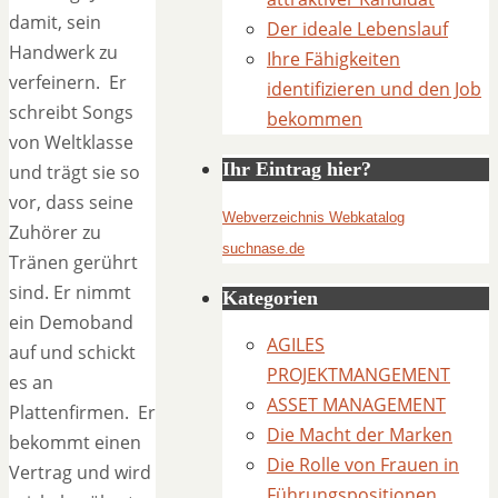
damit, sein
Der ideale Lebenslauf
Handwerk zu
Ihre Fähigkeiten
verfeinern. Er
identifizieren und den Job
schreibt Songs
bekommen
von Weltklasse
Ihr Eintrag hier?
und trägt sie so
vor, dass seine
Webverzeichnis Webkatalog
Zuhörer zu
suchnase.de
Tränen gerührt
sind. Er nimmt
Kategorien
ein Demoband
AGILES
auf und schickt
PROJEKTMANGEMENT
es an
ASSET MANAGEMENT
Plattenfirmen. Er
Die Macht der Marken
bekommt einen
Die Rolle von Frauen in
Vertrag und wird
Führungspositionen