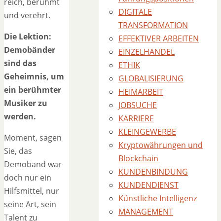
reich, berühmt
DIGITALE
und verehrt.
TRANSFORMATION
Die Lektion:
EFFEKTIVER ARBEITEN
Demobänder
EINZELHANDEL
sind das
ETHIK
Geheimnis, um
GLOBALISIERUNG
ein berühmter
HEIMARBEIT
Musiker zu
JOBSUCHE
werden.
KARRIERE
KLEINGEWERBE
Moment, sagen
Kryptowährungen und
Sie, das
Blockchain
Demoband war
KUNDENBINDUNG
doch nur ein
KUNDENDIENST
Hilfsmittel, nur
Künstliche Intelligenz
seine Art, sein
MANAGEMENT
Talent zu